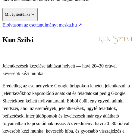
Mit építettünk?
(új lapon nyílik)
Elolvasom az esettanulmányt
meska.hu
↗
Kun Szilvi
Jelentkezések kezelése táblázat helyett — havi 20–30 órával
kevesebb kézi munka
Eredetileg az eseményekre Google űrlapokon lehetett jelentkezni, a
jelentkezőkhöz kapcsolódó adatokat és feladatokat pedig Google
Sheetekben kellett nyilvántartani. Ebből épült egy egyedi admin
rendszer, ahol az események, jelentkezések, ügyfélfeladatok,
befizetések, interjúidőpontok és levelezések már egy átlátható
folyamatban kapcsolódnak össze. Az eredmény: havi 20–30 órával
kevesebb kézi munka, kevesebb hiba, és gyorsabb visszajelzés a