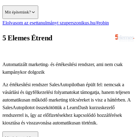
Mit építettünk?
Elolvasom az esettanulmányt
szuperszonikus.hu/#robin
WordPress honlapot (endomondo.hu), amelyet partnerünk
Az összetett felvételi folyamat teljes leképezését: csoportok
készített, a projektet pedig fővállalkozóként mi koordináltuk
interjúval és anélkül, létszám- és férfi–nő szabályok szerint
5 Elemes Étrend
Automatizált, kötegelt utalást, így a számlákat, béreket és
— és mi feleltünk az egészért
kiosztott helyek várólistával — és csak az fizet, aki megfelelt
adókat pár kattintással, a banki felületekre belépés nélkül
és helyet kapott
tudjuk elutalni — dupla utalás ellen két szinten védett módon
Automatizált marketing- és értékesítési rendszer, ami nem csak
kampánykor dolgozik
Az értékesítési rendszer SalesAutopilotban épült fel: nemcsak a
vásárlási és ügyfélkezelési folyamatokat támogatja, hanem teljesen
automatikusan működő marketing tölcséreket is visz a háttérben. A
SalesAutopilotot összekötöttük a LearnDash kurzuskezelő
rendszerrel is, így az előfizetésekhez kapcsolódó hozzáférések
kiosztása és visszavonása automatikusan történik.