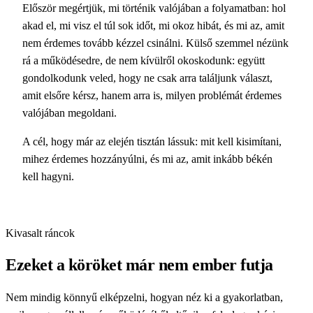
A megbeszélés alapján megtervezzük, mit érdemes
automatizálni, mit kössünk össze, hol építsünk kész
szoftverre, és hol van szükség egyedi fejlesztésre. Közben
tisztázzuk a kereteket is: pontosan mit építünk, milyen
ütemben haladunk, mennyi idő alatt készül el, mennyiért, és
mire számíthatsz az első működő verzióban.
Nem zsákbamacskát kapsz, hanem átlátható tervet: látod,
mire mondasz igent, mit vállalunk mi, mire lesz szükség
tőled, és hol vannak a fejlesztés határai.
Kivasalt ráncok
Ezeket a köröket már nem ember futja
Nem mindig könnyű elképzelni, hogyan néz ki a gyakorlatban,