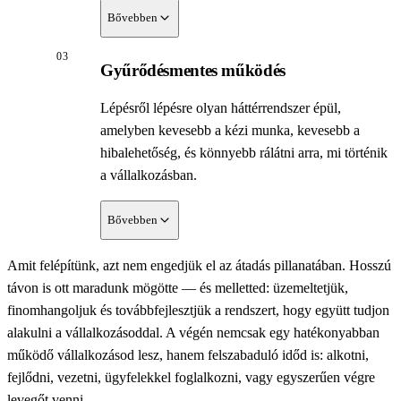
feleslegesen idő, figyelem vagy energia.
Bővebben
A ránctérkép kettős célt szolgál: egyrészt segít,
03
Nem borítunk rád egyszerre egy teljes
Gyűrődésmentes működés
hogy ne érzésre nyúljunk bele a működésbe,
rendszercserét: lehet, hogy első lépésként elég két
másrészt lehetővé teszi, hogy egyben lássuk a teljes
meglévő szoftvert összekötni, egy ismétlődő
Lépésről lépésre olyan háttérrendszer épül,
képet. Így ha kisebb fejlesztésekkel is indulunk el,
adminfolyamatot automatizálni, egy riportot rendbe
amelyben kevesebb a kézi munka, kevesebb a
akkor is szem előtt tudjuk tartani, mi hogyan fog
tenni, vagy belső felületet építeni egy sokszor
hibalehetőség, és könnyebb rálátni arra, mi történik
illeszkedni egy nagyobb, átfogó rendszerbe.
ismételt feladatra.
a vállalkozásban.
Kicsiben indulunk, de nem elszigetelten
Bővebben
gondolkodunk. Az első simításoknál is figyelünk
arra, hogy amit most megépítünk, később
Amit felépítünk, azt nem engedjük el az átadás pillanatában. Hosszú
A különálló eszközök elkezdenek egymással
illeszkedni tudjon a nagyobb, átfogó rendszerbe —
távon is ott maradunk mögötte — és melletted: üzemeltetjük,
dolgozni, az ismétlődő feladatok egyre inkább a
és ne újabb különálló elemként működjön.
finomhangoljuk és továbbfejlesztjük a rendszert, hogy együtt tudjon
háttérben futnak, az adatok pedig használható
alakulni a vállalkozásoddal. A végén nemcsak egy hatékonyabban
formában állnak rendelkezésre.
működő vállalkozásod lesz, hanem felszabaduló időd is: alkotni,
fejlődni, vezetni, ügyfelekkel foglalkozni, vagy egyszerűen végre
levegőt venni.