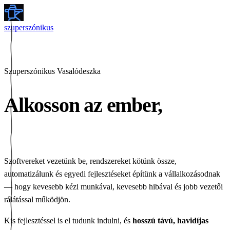
szuperszónikus
Szuperszónikus Vasalódeszka
Alkosson az ember,
dolgozzon a gép.
Szoftvereket vezetünk be, rendszereket kötünk össze,
automatizálunk és egyedi fejlesztéseket építünk a vállalkozásodnak
— hogy kevesebb kézi munkával, kevesebb hibával és jobb vezetői
rálátással működjön.
Kis fejlesztéssel is el tudunk indulni, és
hosszú távú, havidíjas