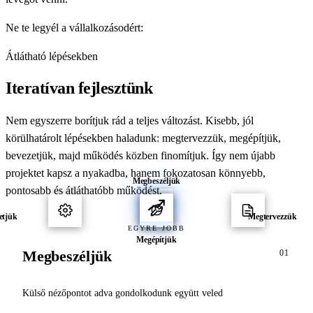
Ne te legyél a vállalkozásodért:
legyen a vállalkozásod érted!
Átlátható lépésekben
Iteratívan fejlesztünk
Nem egyszerre borítjuk rád a teljes változást. Kisebb, jól
körülhatárolt lépésekben haladunk: megtervezzük, megépítjük,
bevezetjük, majd működés közben finomítjuk. Így nem újabb
projektet kapsz a nyakadba, hanem fokozatosan könnyebb,
Megbeszéljük
pontosabb és átláthatóbb működést.
etjük
Megtervezzük
EGYRE JOBB
Megépítjük
Megtervezzük
02
Tiszta keretek között