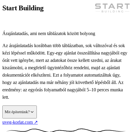
SalesAutopilot alapú értékesítési rendszert, amely kezeli a
Start Building
vásárlási és ügyfélfolyamatokat
Havi pénzügyi utánkövetést több ügyfélnél (Meska, Artynos,
Kun Szilvi): bekérés, egyeztetés, noszogatás
Árajánlatadás, ami nem táblázatok között bolyong
Egyedi belső adminrendszert, ahol az események,
Automatikus e-mail folyamatokat, hogy a visszaigazolások,
Az árajánlatadás korábban több táblázatban, sok változóval és sok
jelentkezések és résztvevők egy helyen kezelhetők
értesítések és fontos üzenetek ne kézzel, mégis Szilvi hangján
Automatikusan frissülő cash-flow táblát, hogy mindig
kézi lépéssel működött. Egy-egy ajánlat összeállítása nagyjából egy
menjenek ki
látszódjon, mennyi az elkölthető pénzkeret
órát vett igénybe, mert az adatokat össze kellett szedni, az árakat
kiszámolni, a megfelelő ügyintézőhöz rendelni, majd az ajánlati
dokumentációt elkészíteni. Ezt a folyamatot automatizáltuk úgy,
hogy az ajánlatadás ma már néhány jól követhető lépésből áll. Az
eredmény: az egyórás folyamatból nagyjából 5–10 perces munka
lett.
Mit építettünk?
WooCommerce alapú jegyértékesítési rendszert, amely össze
(új lapon nyílik)
uveg-korlat.com
↗
van kötve a belső nyilvántartásokkal