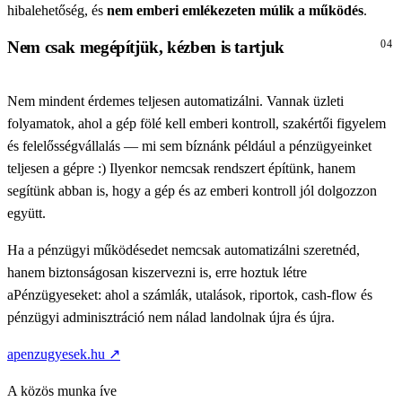
hibalehetőség, és
nem emberi emlékezeten múlik a működés
.
Nem csak megépítjük, kézben is tartjuk
04
Nem mindent érdemes teljesen automatizálni. Vannak üzleti
folyamatok, ahol a gép fölé kell emberi kontroll, szakértői figyelem
és felelősségvállalás — mi sem bíznánk például a pénzügyeinket
teljesen a gépre :) Ilyenkor nemcsak rendszert építünk, hanem
segítünk abban is, hogy a gép és az emberi kontroll jól dolgozzon
együtt.
Ha a pénzügyi működésedet nemcsak automatizálni szeretnéd,
hanem biztonságosan kiszervezni is, erre hoztuk létre
aPénzügyeseket: ahol a számlák, utalások, riportok, cash-flow és
pénzügyi adminisztráció nem nálad landolnak újra és újra.
(új lapon nyílik)
apenzugyesek.hu
↗
A közös munka íve