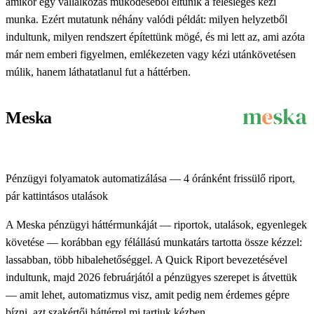
amikor egy vállalkozás működéséből eltűnik a felesleges kézi
munka. Ezért mutatunk néhány valódi példát: milyen helyzetből
indultunk, milyen rendszert építettünk mögé, és mi lett az, ami azóta
már nem emberi figyelmen, emlékezeten vagy kézi utánkövetésen
múlik, hanem láthatatlanul fut a háttérben.
Meska
Pénzügyi folyamatok automatizálása — 4 óránként frissülő riport,
pár kattintásos utalások
A Meska pénzügyi háttérmunkáját — riportok, utalások, egyenlegek
követése — korábban egy félállású munkatárs tartotta össze kézzel:
lassabban, több hibalehetőséggel. A Quick Riport bevezetésével
indultunk, majd 2026 februárjától a pénzügyes szerepet is átvettük
— amit lehet, automatizmus visz, amit pedig nem érdemes gépre
bízni, azt szakértői háttérrel mi tartjuk kézben.