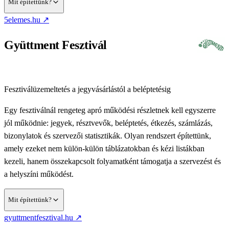
Mit építettünk?
(új lapon nyílik)
5elemes.hu
↗
Egy mindig futó, Slackből vezérelt AI-asszisztenst, akinek
van saját számítógépe — ugyanazokat a digitális feladatokat
Gyüttment Fesztivál
elvégzi, mint egy ember a gép előtt
Esemény–honlap összekötést: az adminban felvitt workshop
magától kap saját oldalt a honlapon, így a honlapot nem kell
Automatikusan létrejövő jelentkezési űrlapokat, amelyeket be
Naprakész, szintén 4 óránként frissülő banki áttekintést, hogy
külön szerkeszteni
lehet ágyazni a honlapra
Fesztiválüzemeltetés a jegyvásárlástól a beléptetésig
a vezetők egy helyen lássák a Barion- és K&H-egyenlegeket,
külön banki belépések nélkül
Egy fesztiválnál rengeteg apró működési részletnek kell egyszerre
jól működnie: jegyek, résztvevők, beléptetés, étkezés, számlázás,
bizonylatok és szervezői statisztikák. Olyan rendszert építettünk,
amely ezeket nem külön-külön táblázatokban és kézi listákban
kezeli, hanem összekapcsolt folyamatként támogatja a szervezést és
a helyszíni működést.
Mit építettünk?
(új lapon nyílik)
gyuttmentfesztival.hu
↗