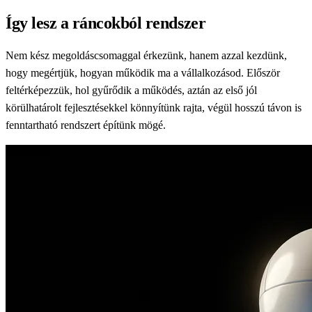
Így lesz a ráncokból rendszer
Nem kész megoldáscsomaggal érkezünk, hanem azzal kezdünk,
hogy megértjük, hogyan működik ma a vállalkozásod. Először
feltérképezzük, hol gyűrődik a működés, aztán az első jól
körülhatárolt fejlesztésekkel könnyítünk rajta, végül hosszú távon is
fenntartható rendszert építünk mögé.