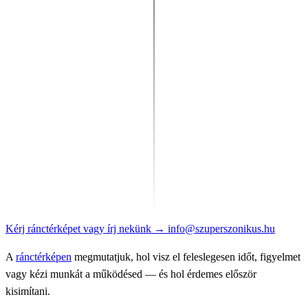
Kérj ránctérképet
vagy írj nekünk
→
info@szuperszonikus.hu
A
ránctérképen
megmutatjuk, hol visz el feleslegesen időt, figyelmet
vagy kézi munkát a működésed — és hol érdemes először
kisimítani.