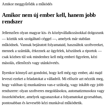
Amikor meggyűrődik a működés
Amikor nem új ember kell, hanem jobb
rendszer
Jellemzően olyan magyar kis- és középvállalkozásokkal dolgozunk
— köztük sok szolgáltató céggel —, amelyek már stabilan
működnek. Vannak bejáratott folyamataid, használtok szoftvereket,
mennek a számlák, érkeznek az ügyfelek, készülnek a riportok —
csak közben túl sok mindenhez kell még emberi figyelem, kézi
másolás, ellenőrzés vagy utánkövetés.
Ilyenkor könnyű azt gondolni, hogy kell még egy ember, aki majd
leveszi ezeket a feladatokat a válladról. Mi először azt nézzük meg,
hogy valóban új munkatársra van-e szükség, vagy inkább egy jobb
rendszerre: olyan szoftveres megoldásokra, automatizmusokra vagy
összekötésekre, amelyek ugyanazokat a folyamatokat gyorsabban,
pontosabban és kevesebb kézi munkával működtetik.