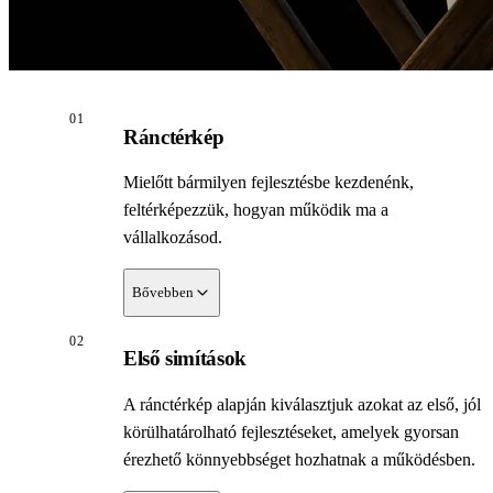
01
Ránctérkép
Mielőtt bármilyen fejlesztésbe kezdenénk,
feltérképezzük, hogyan működik ma a
vállalkozásod.
Bővebben
02
Megnézzük, milyen folyamatok, szoftverek,
Első simítások
táblázatok, kézi lépések és emberi rutinok tartják
mozgásban a mindennapokat. Felmérjük, hol
A ránctérkép alapján kiválasztjuk azokat az első, jól
keletkezik adat, hol kell átmásolni, ellenőrizni,
körülhatárolható fejlesztéseket, amelyek gyorsan
utánanézni vagy fejben tartani dolgokat, és hol
érezhető könnyebbséget hozhatnak a működésben.
csúsznak szét a rendszerek, hol megy el