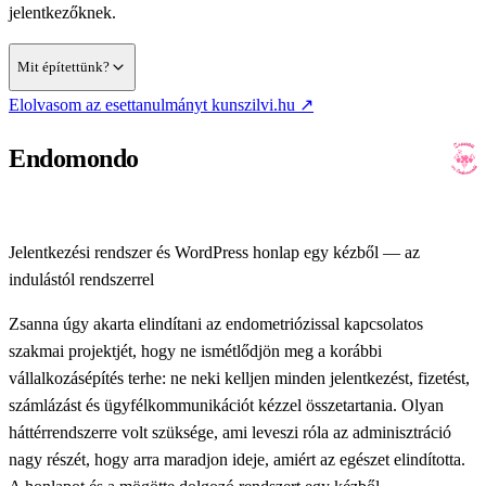
jelentkezőknek.
A Quick Riport adataira épülő vezetői riporting táblát, ami 4
Mit építettünk?
óránként automatikusan frissülő adatokból mutatja a cég
(új lapon nyílik)
Elolvasom az esettanulmányt
kunszilvi.hu
↗
bevételeit és költségeit a nekik megfelelő bontásban
Endomondo
Jelentkezési rendszer és WordPress honlap egy kézből — az
indulástól rendszerrel
Zsanna úgy akarta elindítani az endometriózissal kapcsolatos
szakmai projektjét, hogy ne ismétlődjön meg a korábbi
vállalkozásépítés terhe: ne neki kelljen minden jelentkezést, fizetést,
számlázást és ügyfélkommunikációt kézzel összetartania. Olyan
háttérrendszerre volt szüksége, ami leveszi róla az adminisztráció
nagy részét, hogy arra maradjon ideje, amiért az egészet elindította.