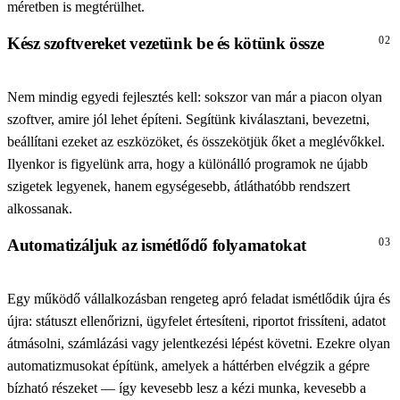
méretben is megtérülhet.
Kész szoftvereket vezetünk be és kötünk össze
02
Nem mindig egyedi fejlesztés kell: sokszor van már a piacon olyan
szoftver, amire jól lehet építeni. Segítünk kiválasztani, bevezetni,
beállítani ezeket az eszközöket, és összekötjük őket a meglévőkkel.
Ilyenkor is figyelünk arra, hogy a különálló programok ne újabb
szigetek legyenek, hanem egységesebb, átláthatóbb rendszert
alkossanak.
Automatizáljuk az ismétlődő folyamatokat
03
Egy működő vállalkozásban rengeteg apró feladat ismétlődik újra és
újra: státuszt ellenőrizni, ügyfelet értesíteni, riportot frissíteni, adatot
átmásolni, számlázási vagy jelentkezési lépést követni. Ezekre olyan
automatizmusokat építünk, amelyek a háttérben elvégzik a gépre
bízható részeket — így kevesebb lesz a kézi munka, kevesebb a