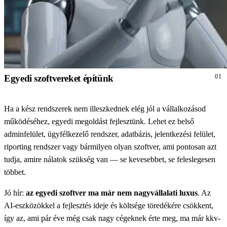
Egyedi szoftvereket építünk
01
Ha a kész rendszerek nem illeszkednek elég jól a vállalkozásod
működéséhez, egyedi megoldást fejlesztünk. Lehet ez belső
adminfelület, ügyfélkezelő rendszer, adatbázis, jelentkezési felület,
riporting rendszer vagy bármilyen olyan szoftver, ami pontosan azt
tudja, amire nálatok szükség van — se kevesebbet, se feleslegesen
többet.
Jó hír:
az egyedi szoftver ma már nem nagyvállalati luxus
. Az
AI-eszközökkel a fejlesztés ideje és költsége töredékére csökkent,
így az, ami pár éve még csak nagy cégeknek érte meg, ma már kkv-