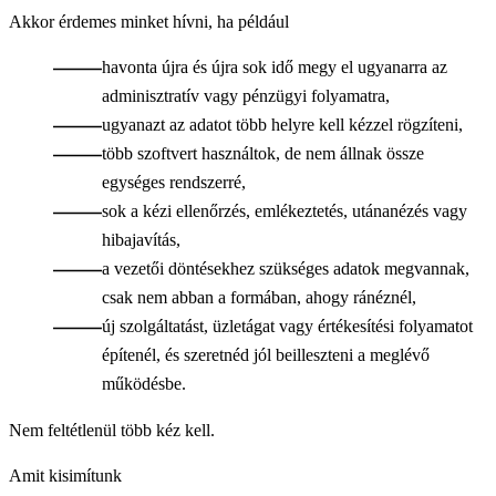
Akkor érdemes minket hívni, ha például
havonta újra és újra sok idő megy el ugyanarra az
adminisztratív vagy pénzügyi folyamatra,
ugyanazt az adatot több helyre kell kézzel rögzíteni,
több szoftvert használtok, de nem állnak össze
egységes rendszerré,
sok a kézi ellenőrzés, emlékeztetés, utánanézés vagy
hibajavítás,
a vezetői döntésekhez szükséges adatok megvannak,
csak nem abban a formában, ahogy ránéznél,
új szolgáltatást, üzletágat vagy értékesítési folyamatot
építenél, és szeretnéd jól beilleszteni a meglévő
működésbe.
Nem feltétlenül több kéz kell.
Hanem kevesebb kézi munka.
Amit kisimítunk