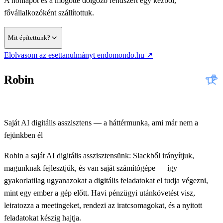
A honlapot és a mögötte dolgozó rendszert egy kézből,
fővállalkozóként szállítottuk.
Egyedi admin rendszert, ahol az események, jelentkezők,
Egy háttér-riportadatbázist (Google BigQuery), amelybe a
Mit építettünk?
várólisták, interjúk, befizetések és levelezések egy helyen,
számlák, bérek és adók, valamint a Meska bevétel-adatai
(új lapon nyílik)
Elolvasom az esettanulmányt
endomondo.hu
↗
átlátható folyamatban látszanak
maguktól, ütemezetten töltődnek be — minden kimutatás
ugyanabból a friss forrásból dolgozik
Robin
Saját AI digitális asszisztens — a háttérmunka, ami már nem a
fejünkben él
Robin a saját AI digitális asszisztensünk: Slackből irányítjuk,
magunknak fejlesztjük, és van saját számítógépe — így
gyakorlatilag ugyanazokat a digitális feladatokat el tudja végezni,
mint egy ember a gép előtt. Havi pénzügyi utánkövetést visz,
leiratozza a meetingeket, rendezi az iratcsomagokat, és a nyitott
feladatokat készig hajtja.